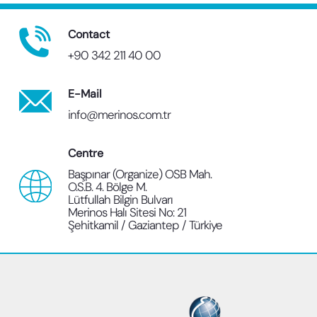
Contact
+90 342 211 40 00
E-Mail
info@merinos.com.tr
Centre
Başpınar (Organize) OSB Mah.
O.S.B. 4. Bölge M.
Lütfullah Bilgin Bulvarı
Merinos Halı Sitesi No: 21
Şehitkamil / Gaziantep / Türkiye