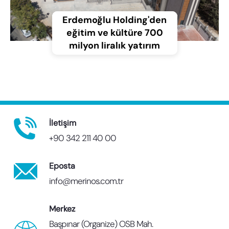
Erdemoğlu Holding'den
eğitim ve kültüre 700
milyon liralık yatırım
İletişim
+90 342 211 40 00
Eposta
info@merinos.com.tr
Merkez
Başpınar (Organize) OSB Mah.