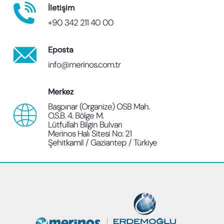
İletişim
Üstünsalih Sebat Gençlik Spor
+90 342 211 40 00
İdari Binası ve Abdi Serdar
Eposta
Üstünsalih Sebat Gençlik Spor
info@merinos.com.tr
Futbol Sahası birimlerinin yer
Merkez
aldığı 4 ana bina ve iki futbol
Başpınar (Organize) OSB Mah.
O.S.B. 4. Bölge M.
sahasından oluşur.
Lütfullah Bilgin Bulvarı
Merinos Halı Sitesi No: 21
Şehitkamil / Gaziantep / Türkiye