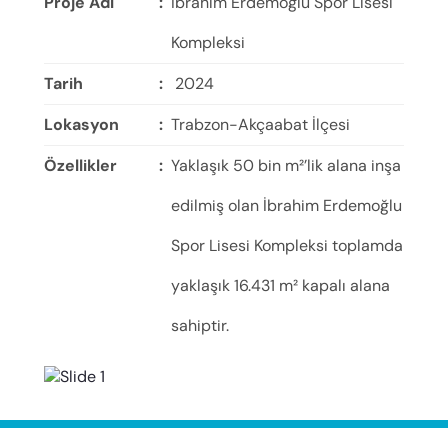
Proje Adı
:
İbrahim Erdemoğlu Spor Lisesi
Kompleksi
Tarih
:
2024
Lokasyon
:
Trabzon-Akçaabat İlçesi
Özellikler
:
Yaklaşık 50 bin m²’lik alana inşa
edilmiş olan İbrahim Erdemoğlu
Spor Lisesi Kompleksi toplamda
yaklaşık 16.431 m² kapalı alana
sahiptir.
Proje; Spor Lisesi, Spor Lisesi
Yurdu, Spor Salonu, Spor Lisesi
Futbol Sahası, Abdi Serdar