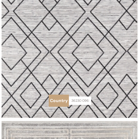
Country
36230 096