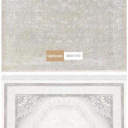
Uptown
35611 070