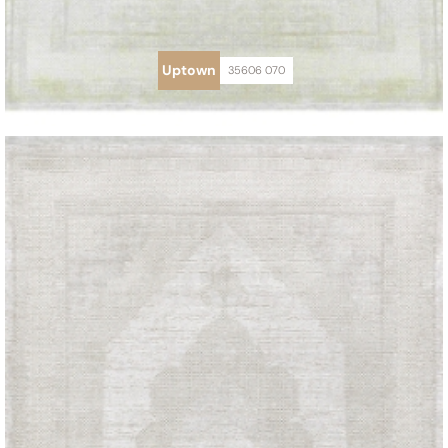
Uptown
35606 070