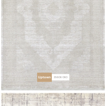
Uptown
35606 060