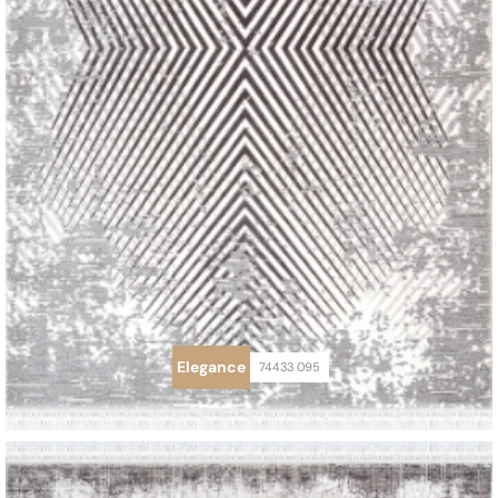
Elegance
74433 095