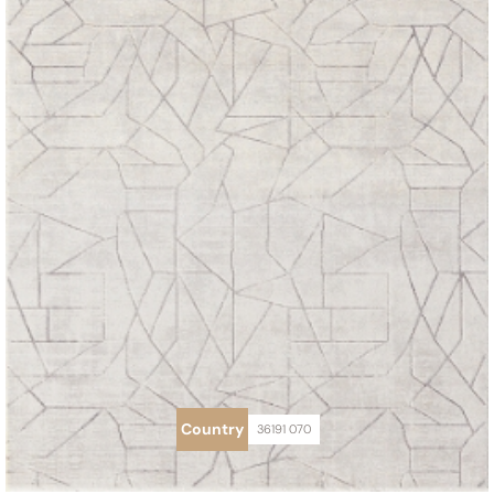
Country
36191 070