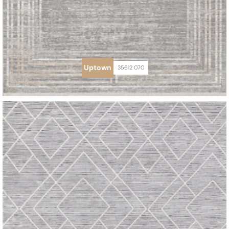
Uptown
35612 070