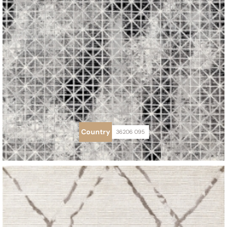
Country
36206 095