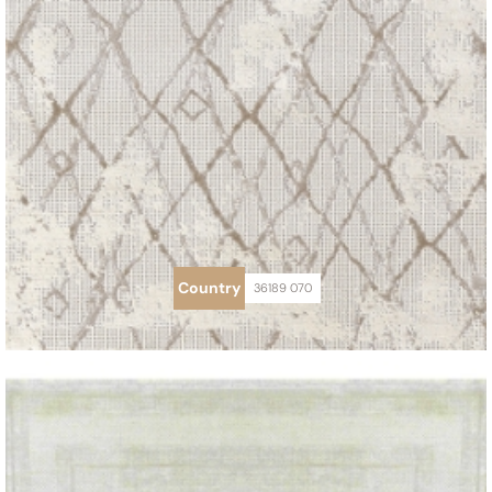
Country
36189 070