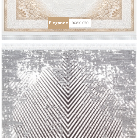
Elegance
90819 070