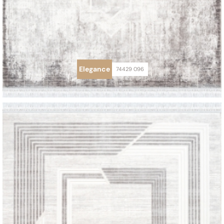
Elegance
74429 096