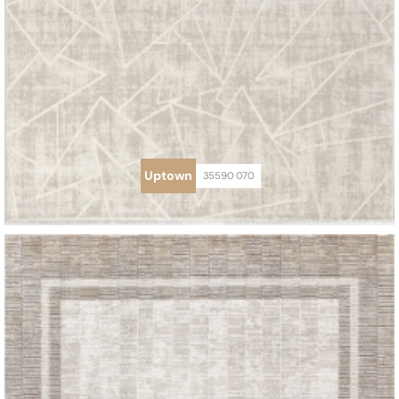
Uptown
35590 070