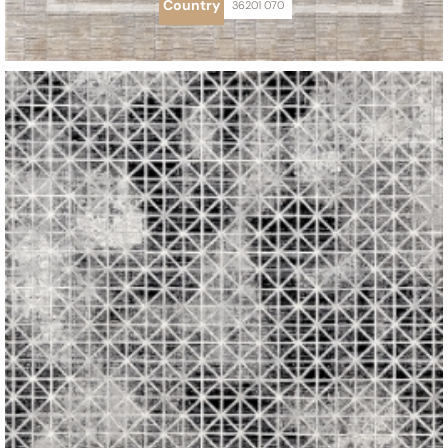
Country
36201 070