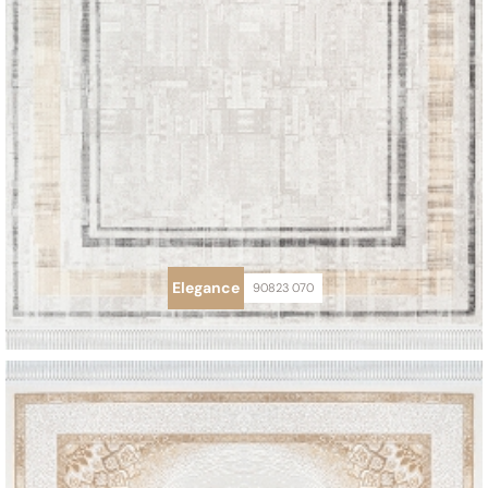
Elegance
90823 070