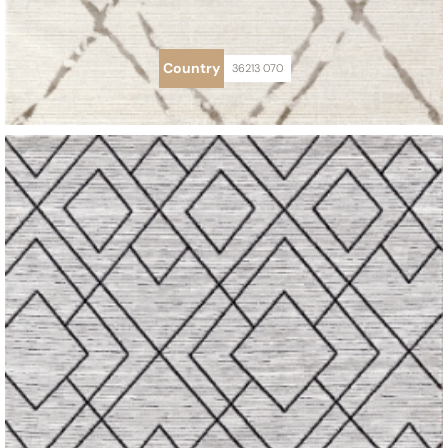
Country
36213 070