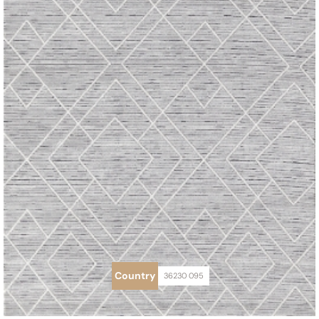
Country
36230 095