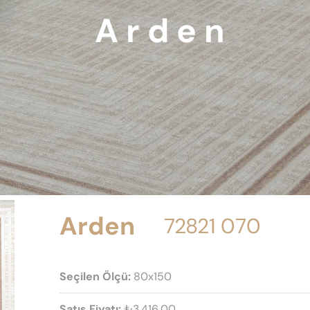
Arden
Arden
72821 070
Seçilen Ölçü:
80x150
Satış Fiyatı:
₺3.416,00