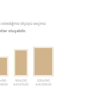
 istediğiniz ölçüyü seçiniz.
tlar oluşabilir.
0x180
160x230
200x290
148,00
₺10.475,00
₺16.509,00