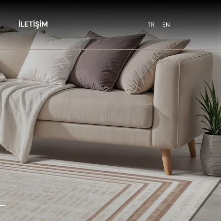
A
İLETİŞİM
TR
EN
R