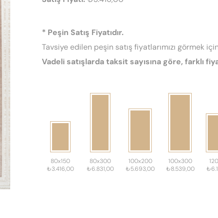
* Peşin Satış Fiyatıdır.
Tavsiye edilen peşin satış fiyatlarımızı görmek için
Vadeli satışlarda taksit sayısına göre, farklı fiya
80x150
80x300
100x200
100x300
12
₺3.416,00
₺6.831,00
₺5.693,00
₺8.539,00
₺6.